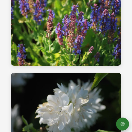
مراقبة الجودة
LV
الشتلات - الصورة 27
تغليف المنتج
PL
RU
🌐