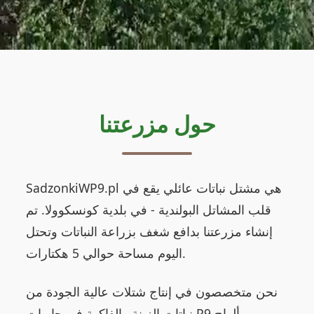
حول مزرعتنا
SadzonkiWP9.pl هي مشتل نباتات عائلي يقع في
قلب المشاتل البولندية - في بلدية كونسكوولا. تم
إنشاء مزرعتنا بدافع شغف بزراعة النباتات وتحتل
اليوم مساحة حوالي 5 هكتارات.
نحن متخصصون في إنتاج شتلات عالية الجودة من
نباتات الزينة والفاكهة في حاويات P9 وألواح