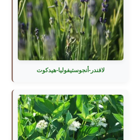
لافندر-أنجوستيفوليا-هيدكوت