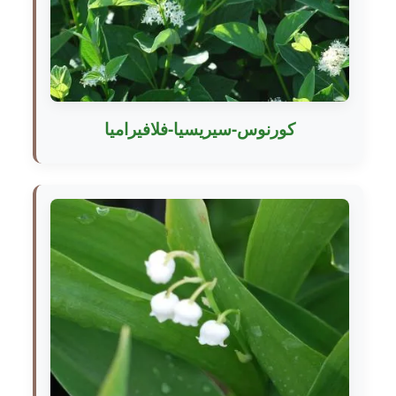
كورنوس-سيريسيا-فلافيراميا