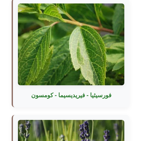
فورسيثيا - فيريديسيما - كومسون