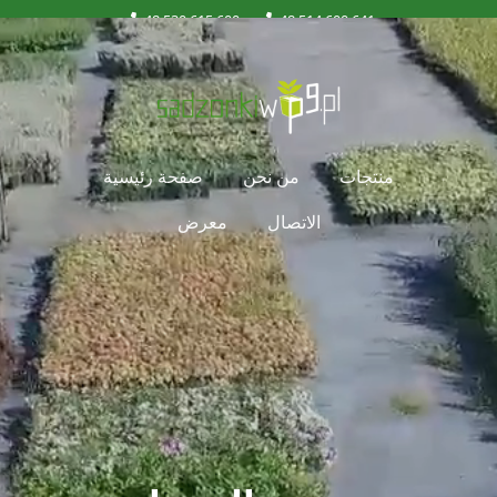
+48 530 615 600
+48 514 600 641
biuro@sadzonkiwp9.pl
منتجات
من نحن
صفحة رئيسية
الاتصال
معرض
s